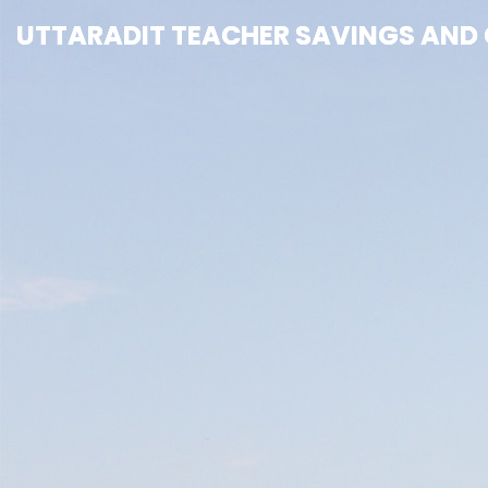
UTTARADIT TEACHER SAVINGS AND C
UTTARADIT TEACHER SAVINGS AND C