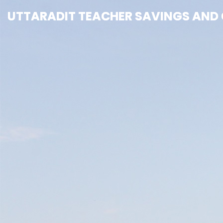
UTTARADIT TEACHER SAVINGS AND C
UTTARADIT TEACHER SAVINGS AND C