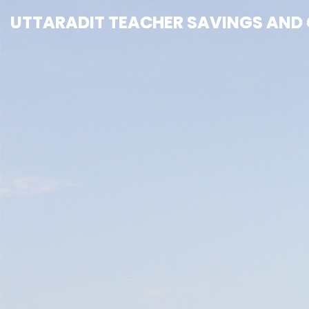
UTTARADIT TEACHER SAVINGS AND C
UTTARADIT TEACHER SAVINGS AND C