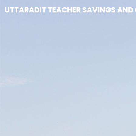
UTTARADIT TEACHER SAVINGS AND C
UTTARADIT TEACHER SAVINGS AND C