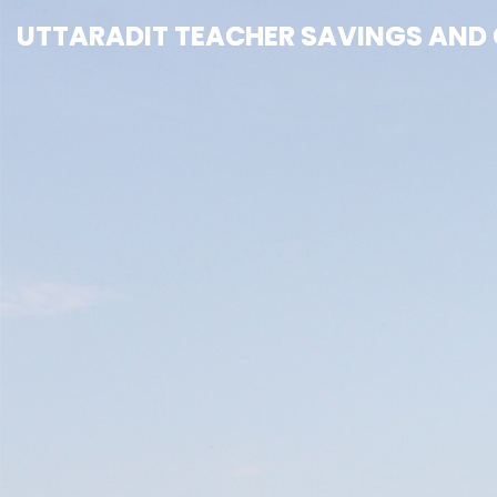
UTTARADIT TEACHER SAVINGS AND C
UTTARADIT TEACHER SAVINGS AND C